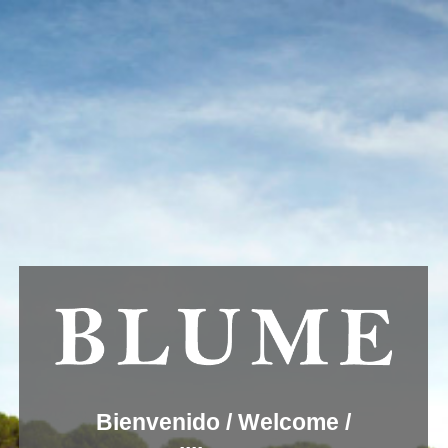
Usamos cookies para ofrecer una mejor experiencia que le
invitamos a aceptar. Puede informarse sobre las que estamos
utilizando o desactivarlas en
AJUSTES
.
Aceptar
Ajustes
Blume-conservas
Bienvenido / Welcome /