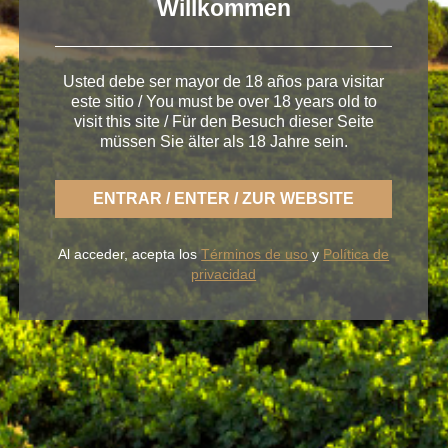
Willkommen
Usted debe ser mayor de 18 años para visitar
este sitio / You must be over 18 years old to
visit this site / Für den Besuch dieser Seite
müssen Sie älter als 18 Jahre sein.
ENTRAR / ENTER / ZUR WEBSITE
< Conservas Gourmet o cómo disfrutar de un picoteo
en casa
Al acceder, acepta los
Términos de uso
y
Política de
privacidad
Con BLUME disfrutas la fresca naturaleza de un
Rueda ligero,
desenfadado y siempre fiel a una
tierra fértil de sabor.