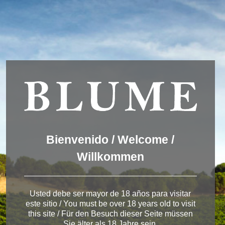
We are using cookies to give you the best experience on our
website.
You can find out more about which cookies we are using or
switch them off in
settings
.
Accept
Settings
ESPAÑOL
ENGLISH
DEUTSCH
Winery Rueda
Bienvenido / Welcome /
Willkommen
< Winery in Rueda
Usted debe ser mayor de 18 años para visitar
este sitio / You must be over 18 years old to visit
this site / Für den Besuch dieser Seite müssen
Sie älter als 18 Jahre sein.