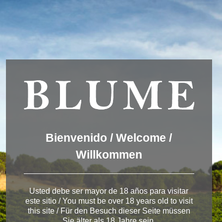
We are using cookies to give you the best experience on our
website.
You can find out more about which cookies we are using or
switch them off in
settings
.
Accept
Settings
ESPAÑOL
ENGLISH
DEUTSCH
Winery Rueda
Bienvenido / Welcome /
Willkommen
< Winery in Rueda
Usted debe ser mayor de 18 años para visitar
este sitio / You must be over 18 years old to visit
this site / Für den Besuch dieser Seite müssen
Sie älter als 18 Jahre sein.