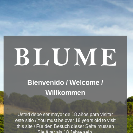
We are using cookies to give you the best experience on our
website.
You can find out more about which cookies we are using or
switch them off in
settings
.
Accept
Settings
ESPAÑOL
ENGLISH
DEUTSCH
Winery Rueda
Bienvenido / Welcome /
Willkommen
< Winery in Rueda
Usted debe ser mayor de 18 años para visitar
este sitio / You must be over 18 years old to visit
this site / Für den Besuch dieser Seite müssen
Sie älter als 18 Jahre sein.