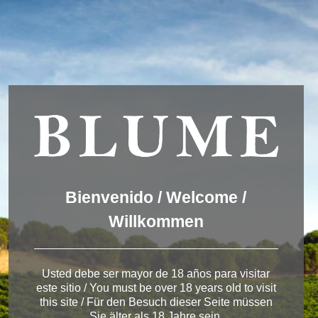
We are using cookies to give you the best experience on our
website.
You can find out more about which cookies we are using or
switch them off in
settings
.
Accept
Settings
ESPAÑOL
ENGLISH
DEUTSCH
Pagos del Rey
Bienvenido / Welcome /
Willkommen
Usted debe ser mayor de 18 años para visitar
este sitio / You must be over 18 years old to visit
< Winery in Rueda
this site / Für den Besuch dieser Seite müssen
Sie älter als 18 Jahre sein.