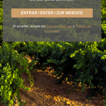
ENTRAR / ENTER / ZUR WEBSITE
With BLUME you enjoy the fresh nature of a Rueda
Al acceder, acepta los
Términos de uso
y
Política de
that is light, casual and always faithful to a fertile
privacidad
land of flavor.
OUR WINES
THE WINERY
BLUME & GASTRO
BLUME & YOU
+34 926 32 24 00
contacto@pagosdelrey.com
Ⓒ PAGOS DEL REY
-
Política de privacidad
-
Política de cookies