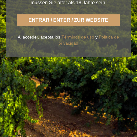
müssen Sie älter als 18 Jahre sein.
< Pagos del Rey
ENTRAR / ENTER / ZUR WEBSITE
Al acceder, acepta los
Términos de uso
y
Política de
privacidad
With BLUME you enjoy the fresh nature of a Rueda
that is light, casual and always faithful to a fertile
land of flavor.
OUR WINES
THE WINERY
BLUME & GASTRO
BLUME & YOU
+34 926 32 24 00
contacto@pagosdelrey.com
Ⓒ PAGOS DEL REY
-
Política de privacidad
-
Política de cookies