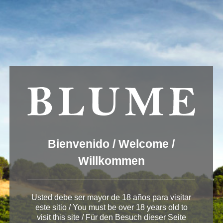
We are using cookies to give you the best experience on our
website.
You can find out more about which cookies we are using or
switch them off in
settings
.
Accept
Settings
ESPAÑOL
ENGLISH
DEUTSCH
HOME-PAGOS DEL
Bienvenido / Welcome /
REY-2
Willkommen
Usted debe ser mayor de 18 años para visitar
este sitio / You must be over 18 years old to
visit this site / Für den Besuch dieser Seite