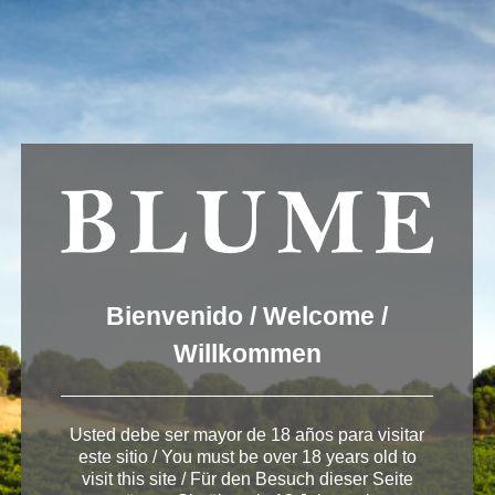
We are using cookies to give you the best experience on our
website.
You can find out more about which cookies we are using or
switch them off in
settings
.
Accept
Settings
ESPAÑOL
ENGLISH
DEUTSCH
Pagos del Rey
Bienvenido / Welcome /
Willkommen
Usted debe ser mayor de 18 años para visitar
este sitio / You must be over 18 years old to
visit this site / Für den Besuch dieser Seite