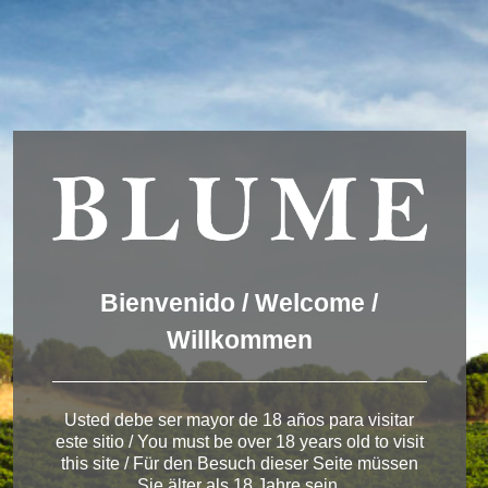
We are using cookies to give you the best experience on our
website.
You can find out more about which cookies we are using or
switch them off in
settings
.
Accept
Settings
ESPAÑOL
ENGLISH
DEUTSCH
Winery Toro
Bienvenido / Welcome /
Willkommen
< Bodega de Toro
Usted debe ser mayor de 18 años para visitar
este sitio / You must be over 18 years old to visit
this site / Für den Besuch dieser Seite müssen
Sie älter als 18 Jahre sein.