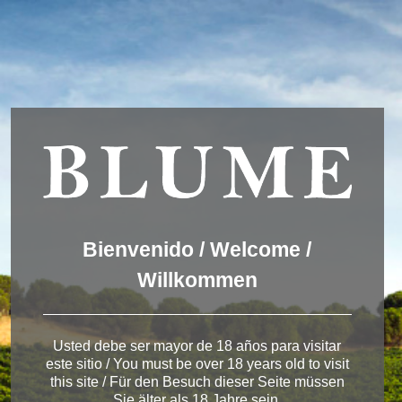
We are using cookies to give you the best experience on our
website.
You can find out more about which cookies we are using or
switch them off in
settings
.
Accept
Settings
ESPAÑOL
ENGLISH
DEUTSCH
Winery Toro
Bienvenido / Welcome /
Willkommen
< Bodega de Toro
Usted debe ser mayor de 18 años para visitar
este sitio / You must be over 18 years old to visit
this site / Für den Besuch dieser Seite müssen
Sie älter als 18 Jahre sein.