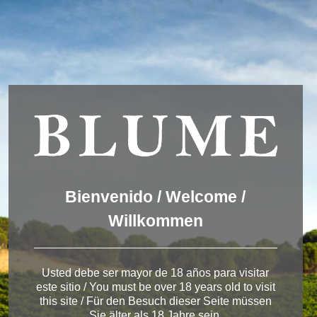
We are using cookies to give you the best experience on our
website.
You can find out more about which cookies we are using or
switch them off in
settings
.
Accept
Settings
ESPAÑOL
ENGLISH
DEUTSCH
Winery Toro
Bienvenido / Welcome /
Willkommen
< Pagos del Rey
Usted debe ser mayor de 18 años para visitar
este sitio / You must be over 18 years old to visit
this site / Für den Besuch dieser Seite müssen
Sie älter als 18 Jahre sein.