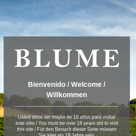
We are using cookies to give you the best experience on our
website.
You can find out more about which cookies we are using or
switch them off in
settings
.
Accept
Settings
ESPAÑOL
ENGLISH
DEUTSCH
Winery Toro
Bienvenido / Welcome /
Willkommen
< Pagos del Rey
Usted debe ser mayor de 18 años para visitar
este sitio / You must be over 18 years old to visit
this site / Für den Besuch dieser Seite müssen
Sie älter als 18 Jahre sein.