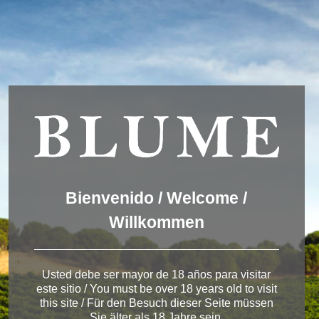
Wir verwenden Cookies, um dir die bestmögliche Erfahrung auf
unserer Website zu bieten.
You can find out more about which cookies we are using or
switch them off in
settings
.
Akzeptieren
Einstellungen
ENGLISH
DEUTSCH
ESPAÑOL
Winery Toro
Bienvenido / Welcome /
Willkommen
< Pagos del Rey
Usted debe ser mayor de 18 años para visitar
este sitio / You must be over 18 years old to visit
this site / Für den Besuch dieser Seite müssen
Sie älter als 18 Jahre sein.