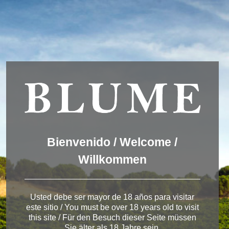
Usamos cookies para ofrecer una mejor experiencia que le
invitamos a aceptar. Puede informarse sobre las que estamos
utilizando o desactivarlas en
AJUSTES
.
Aceptar
Ajustes
Winery Toro
Bienvenido / Welcome /
Willkommen
< Pagos del Rey
Usted debe ser mayor de 18 años para visitar
este sitio / You must be over 18 years old to visit
this site / Für den Besuch dieser Seite müssen
Sie älter als 18 Jahre sein.