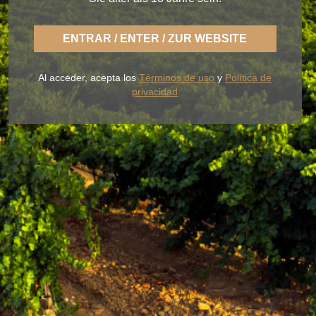
ENTRAR / ENTER / ZUR WEBSITE
Con BLUME disfrutas la fresca naturaleza de un
Rueda ligero,
desenfadado y siempre fiel a una
Al acceder, acepta los
Términos de uso
y
Política de
tierra fértil de sabor.
privacidad
NUESTROS VINOS
LA BODEGA
BLUME & GASTRO
BLUME & YOU
+34 926 32 24 00
contacto@pagosdelrey.com
Ⓒ PAGOS DEL REY
-
Política de privacidad
-
Política de cookies
-
Tienda
online