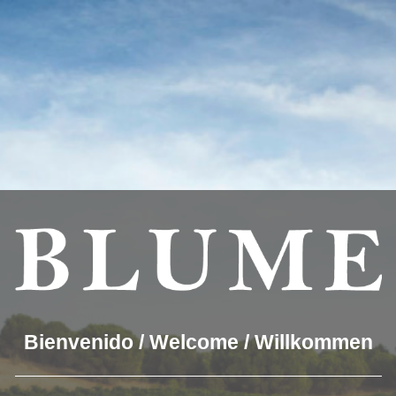
you the best experience on our website.
which cookies we are using or switch them off in
settings
.
OUR WINES
THE WINERY
BLUME & GASTRO
BLUM
Winery Toro
Bienvenido / Welcome / Willkommen