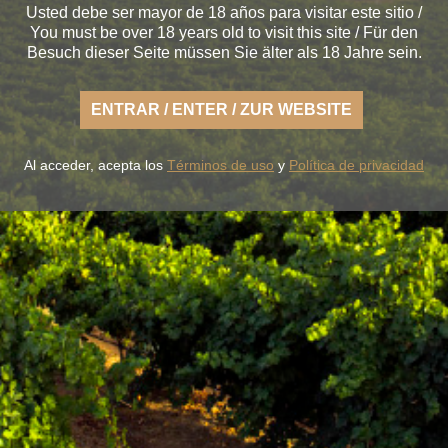
Usted debe ser mayor de 18 años para visitar este sitio /
You must be over 18 years old to visit this site / Für den
oy the fresh nature of a Rueda that is light, casual and a
Besuch dieser Seite müssen Sie älter als 18 Jahre sein.
fertile land of flavor.
OUR WINES
THE WINERY
BLUME & GASTRO
BLUME & YOU
ENTRAR / ENTER / ZUR WEBSITE
+34 926 32 24 00
contacto@pagosdelrey.com
Al acceder, acepta los
Términos de uso
y
Política de privacidad
Ⓒ PAGOS DEL REY
-
Política de privacidad
-
Política de cookies