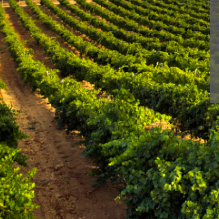
With BLUME you enj