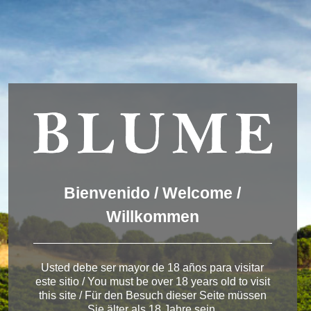
We are using cookies to give you the best experience on our
website.
You can find out more about which cookies we are using or
switch them off in
settings
.
Accept
Settings
ESPAÑOL
ENGLISH
DEUTSCH
duero_04
Bienvenido / Welcome /
Willkommen
< Bodega de Ribera del Duero
Usted debe ser mayor de 18 años para visitar
este sitio / You must be over 18 years old to visit
this site / Für den Besuch dieser Seite müssen
Sie älter als 18 Jahre sein.