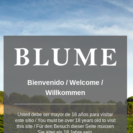
We are using cookies to give you the best experience on our
website.
You can find out more about which cookies we are using or
switch them off in
settings
.
Accept
Settings
ESPAÑOL
ENGLISH
DEUTSCH
Winery Toro
Bienvenido / Welcome /
Willkommen
< Bodega de Toro
Usted debe ser mayor de 18 años para visitar
este sitio / You must be over 18 years old to visit
this site / Für den Besuch dieser Seite müssen
Sie älter als 18 Jahre sein.