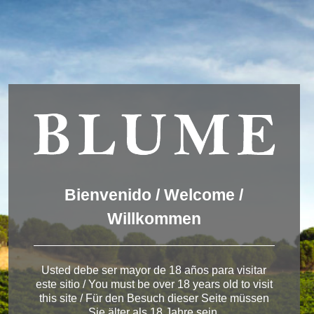
Wir verwenden Cookies, um dir die bestmögliche Erfahrung auf
unserer Website zu bieten.
You can find out more about which cookies we are using or
switch them off in
settings
.
Akzeptieren
Einstellungen
ENGLISH
DEUTSCH
ESPAÑOL
Winery Toro
Bienvenido / Welcome /
Willkommen
< Pagos del Rey
Usted debe ser mayor de 18 años para visitar
este sitio / You must be over 18 years old to visit
this site / Für den Besuch dieser Seite müssen
Sie älter als 18 Jahre sein.