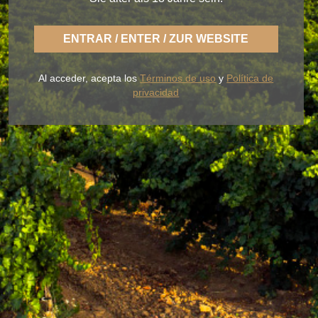
ENTRAR / ENTER / ZUR WEBSITE
Con BLUME disfrutas la fresca naturaleza de un
Rueda ligero,
desenfadado y siempre fiel a una
Al acceder, acepta los
Términos de uso
y
Política de
tierra fértil de sabor.
privacidad
NUESTROS VINOS
LA BODEGA
BLUME & GASTRO
BLUME & YOU
+34 926 32 24 00
contacto@pagosdelrey.com
Ⓒ PAGOS DEL REY
-
Política de privacidad
-
Política de cookies
-
Tienda
online