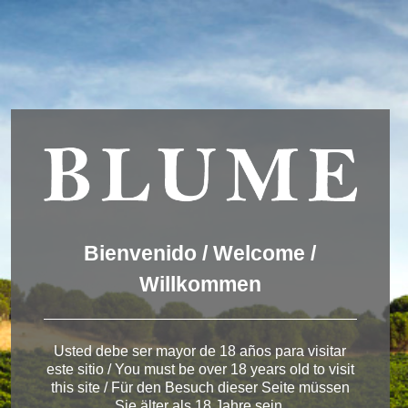
Usamos cookies para ofrecer una mejor experiencia que le
invitamos a aceptar. Puede informarse sobre las que estamos
utilizando o desactivarlas en
AJUSTES
.
Aceptar
Ajustes
Winery Toro
Bienvenido / Welcome /
Willkommen
< Pagos del Rey
Usted debe ser mayor de 18 años para visitar
este sitio / You must be over 18 years old to visit
this site / Für den Besuch dieser Seite müssen
Sie älter als 18 Jahre sein.