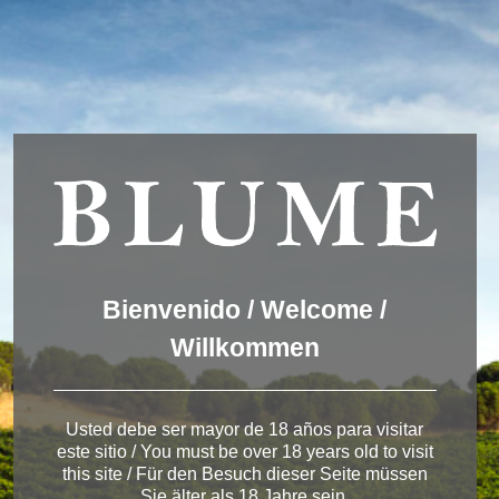
We are using cookies to give you the best experience on our
website.
You can find out more about which cookies we are using or
switch them off in
settings
.
Accept
Settings
ESPAÑOL
ENGLISH
DEUTSCH
Winery Toro
Bienvenido / Welcome /
Willkommen
< Bodega de Toro
Usted debe ser mayor de 18 años para visitar
este sitio / You must be over 18 years old to visit
this site / Für den Besuch dieser Seite müssen
Sie älter als 18 Jahre sein.