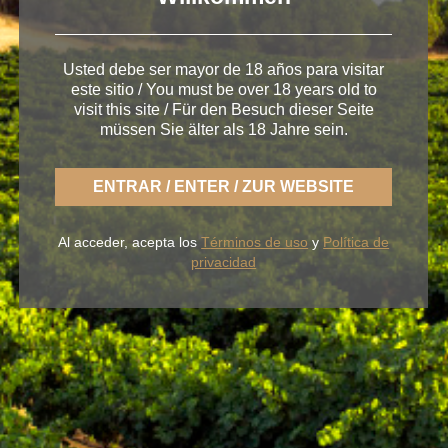
Usted debe ser mayor de 18 años para visitar
este sitio / You must be over 18 years old to
visit this site / Für den Besuch dieser Seite
müssen Sie älter als 18 Jahre sein.
ENTRAR / ENTER / ZUR WEBSITE
< Un Blume para cada destino
Al acceder, acepta los
Términos de uso
y
Política de
privacidad
Con BLUME disfrutas la fresca naturaleza de un
Rueda ligero,
desenfadado y siempre fiel a una
tierra fértil de sabor.
NUESTROS VINOS
LA BODEGA
BLUME & GASTRO