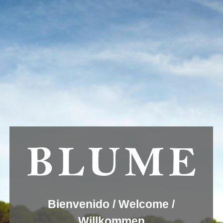
Usamos cookies para ofrecer una mejor experiencia que le
invitamos a aceptar. Puede informarse sobre las que estamos
utilizando o desactivarlas en
AJUSTES
.
Aceptar
Ajustes
viñas rueda vendimia
Bienvenido / Welcome /
Willkommen