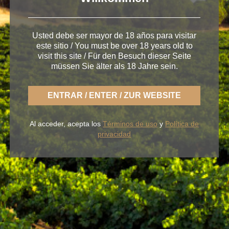
Usted debe ser mayor de 18 años para visitar
este sitio / You must be over 18 years old to
visit this site / Für den Besuch dieser Seite
müssen Sie älter als 18 Jahre sein.
ENTRAR / ENTER / ZUR WEBSITE
< La vendimia en la DO Rueda se acerca
Al acceder, acepta los
Términos de uso
y
Política de
privacidad
Con BLUME disfrutas la fresca naturaleza de un
Rueda ligero,
desenfadado y siempre fiel a una
tierra fértil de sabor.
NUESTROS VINOS
LA BODEGA
BLUME & GASTRO