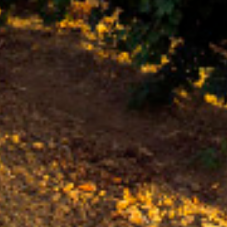
Con BLUME disfrutas la fresca naturaleza de un
Rueda ligero,
desenfadado y siempre fiel a una
tierra fértil de sabor.
NUESTROS VINOS
LA BODEGA
BLUME & GASTRO
BLUME & YOU
+34 926 32 24 00
contacto@pagosdelrey.com
Ⓒ PAGOS DEL REY
-
Política de privacidad
-
Política de cookies
-
Tienda