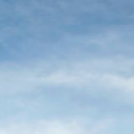
Usamos cookies para ofrecer una mejor experiencia que le
invitamos a aceptar. Puede informarse sobre las que estamos
utilizando o desactivarlas en
AJUSTES
.
Aceptar
Ajustes
María Adánez y María
Hervás brindan estas
Navidades con Blume