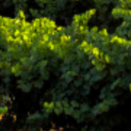
experimentan estas fechas navideñas. Nuestro vino más
popular de Pagos del Rey Rueda coprotagonista de un
momento inolvidables y que podréis ver en la revista
ELLE GOURMET
.
Queremos aprovechar la oportunidad para
agradecer desde aquí a todo el equipo de
producción del video que aún sin contar con las
mejores condiciones debido a la nueva ola de la
pandemia hayan mostrado su profesionalidad y
saber hacer para hacernos disfrutar de este video y
fotografías. Gracias equipo ELLE. OS dejamos
aquí el
link a la nota
y aprovechamos para desearos a todos
unas muy bonitas fiestas y mucha salud.
< Planes de Otoño con
2021: Un año redondo para
Blume
la D.O. Rueda y para
BLUME. >