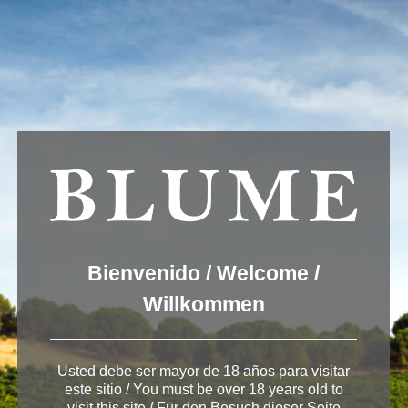
Usamos cookies para ofrecer una mejor experiencia que le
invitamos a aceptar. Puede informarse sobre las que estamos
utilizando o desactivarlas en
AJUSTES
.
Aceptar
Ajustes
bodega pagos del rey Rueda
Bienvenido / Welcome /
Willkommen
Deja una respuesta
Usted debe ser mayor de 18 años para visitar
Lo siento, debes estar
conectado
para publicar un
este sitio / You must be over 18 years old to
comentario.
visit this site / Für den Besuch dieser Seite