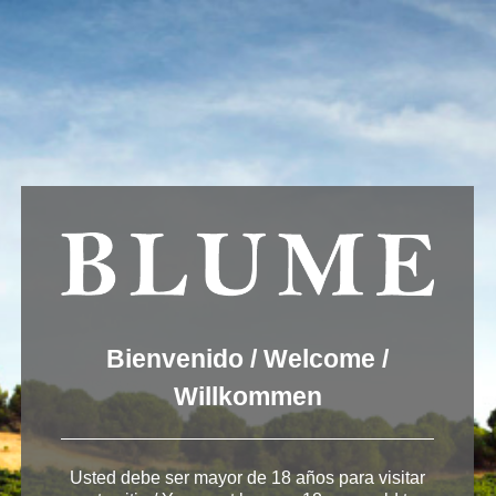
Usamos cookies para ofrecer una mejor experiencia que le
invitamos a aceptar. Puede informarse sobre las que estamos
utilizando o desactivarlas en
AJUSTES
.
Aceptar
Ajustes
banner-tienda-2-02-
300×45
Bienvenido / Welcome /
Willkommen
Deja una respuesta
Usted debe ser mayor de 18 años para visitar