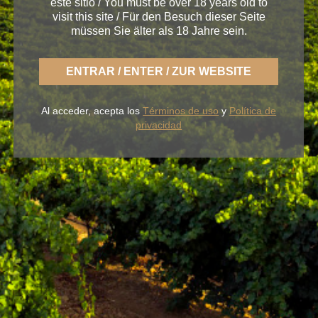
este sitio / You must be over 18 years old to
Lo siento, debes estar
conectado
para publicar un
visit this site / Für den Besuch dieser Seite
comentario.
müssen Sie älter als 18 Jahre sein.
ENTRAR / ENTER / ZUR WEBSITE
Al acceder, acepta los
Términos de uso
y
Política de
privacidad
Con BLUME disfrutas la fresca naturaleza de un
Rueda ligero,
desenfadado y siempre fiel a una
tierra fértil de sabor.
NUESTROS VINOS
LA BODEGA
BLUME & GASTRO
BLUME & YOU
+34 926 32 24 00
contacto@pagosdelrey.com