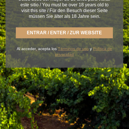
este sitio / You must be over 18 years old to
visit this site / Für den Besuch dieser Seite
müssen Sie älter als 18 Jahre sein.
< Winery Toro
ENTRAR / ENTER / ZUR WEBSITE
Al acceder, acepta los
Términos de uso
y
Política de
privacidad
Mit BLUME genießen Sie die frische Art eines
leichten Rueda, sorglos und immer der fruchtbaren
Erde im Geschmack getreu.
UNSERE WEINE
DER WEINKELLER
BLUME & GASTRO
BLUME & YOU
+34 926 32 24 00
contacto@pagosdelrey.com