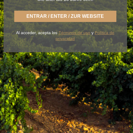
ENTRAR / ENTER / ZUR WEBSITE
Con BLUME disfrutas la fresca naturaleza de un
Rueda ligero,
desenfadado y siempre fiel a una
Al acceder, acepta los
Términos de uso
y
Política de
tierra fértil de sabor.
privacidad
NUESTROS VINOS
LA BODEGA
BLUME & GASTRO
BLUME & YOU
+34 926 32 24 00
contacto@pagosdelrey.com
Ⓒ PAGOS DEL REY
-
Política de privacidad
-
Política de cookies
-
Tienda
online