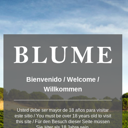
Usamos cookies para ofrecer una mejor experiencia que le
invitamos a aceptar. Puede informarse sobre las que estamos
utilizando o desactivarlas en
AJUSTES
.
Aceptar
Ajustes
Winery Toro
Bienvenido / Welcome /
Willkommen
< Bodega de Toro
Usted debe ser mayor de 18 años para visitar
este sitio / You must be over 18 years old to visit
this site / Für den Besuch dieser Seite müssen
Sie älter als 18 Jahre sein.