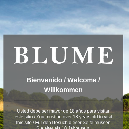
Wir verwenden Cookies, um dir die bestmögliche Erfahrung auf
unserer Website zu bieten.
You can find out more about which cookies we are using or
switch them off in
settings
.
Akzeptieren
Einstellungen
ENGLISH
DEUTSCH
ESPAÑOL
Winery Rueda
Bienvenido / Welcome /
Willkommen
< Winery in Rueda
Usted debe ser mayor de 18 años para visitar
este sitio / You must be over 18 years old to visit
this site / Für den Besuch dieser Seite müssen
Sie älter als 18 Jahre sein.