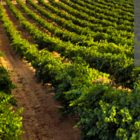
Con BLUME disfruta
N
Ⓒ 