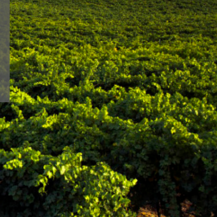
 siempre fiel a una
OU
line