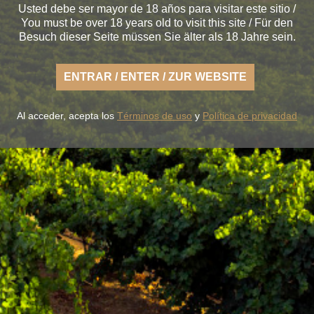
Usted debe ser mayor de 18 años para visitar este sitio /
You must be over 18 years old to visit this site / Für den
Besuch dieser Seite müssen Sie älter als 18 Jahre sein.
s la fresca naturaleza de un Rueda ligero,
desenfadado y
tierra fértil de sabor.
ENTRAR / ENTER / ZUR WEBSITE
UESTROS VINOS
LA BODEGA
BLUME & GASTRO
BLUME & Y
Al acceder, acepta los
Términos de uso
y
Política de privacidad
+34 926 32 24 00
contacto@pagosdelrey.com
PAGOS DEL REY
-
Política de privacidad
-
Política de cookies
-
Tienda on