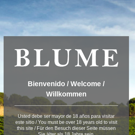
Wir verwenden Cookies, um dir die bestmögliche Erfahrung auf
unserer Website zu bieten.
You can find out more about which cookies we are using or
switch them off in
settings
.
Akzeptieren
Einstellungen
ENGLISH
DEUTSCH
ESPAÑOL
Winery Rueda
Bienvenido / Welcome /
Willkommen
< Winery in Rueda
Usted debe ser mayor de 18 años para visitar
este sitio / You must be over 18 years old to visit
this site / Für den Besuch dieser Seite müssen
Sie älter als 18 Jahre sein.