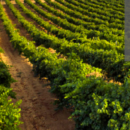
Con BLUME disfruta
N
Ⓒ 