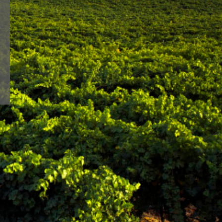
 siempre fiel a una
OU
line