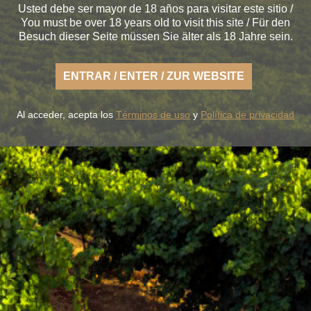
Usted debe ser mayor de 18 años para visitar este sitio /
You must be over 18 years old to visit this site / Für den
Besuch dieser Seite müssen Sie älter als 18 Jahre sein.
s la fresca naturaleza de un Rueda ligero,
desenfadado y
tierra fértil de sabor.
ENTRAR / ENTER / ZUR WEBSITE
UESTROS VINOS
LA BODEGA
BLUME & GASTRO
BLUME & Y
Al acceder, acepta los
Términos de uso
y
Política de privacidad
+34 926 32 24 00
contacto@pagosdelrey.com
PAGOS DEL REY
-
Política de privacidad
-
Política de cookies
-
Tienda on