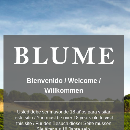
Usamos cookies para ofrecer una mejor experiencia que le
invitamos a aceptar. Puede informarse sobre las que estamos
utilizando o desactivarlas en
AJUSTES
.
Aceptar
Ajustes
Winery Rueda
Bienvenido / Welcome /
Willkommen
< Bodega de Rueda
Usted debe ser mayor de 18 años para visitar
este sitio / You must be over 18 years old to visit
this site / Für den Besuch dieser Seite müssen
Sie älter als 18 Jahre sein.