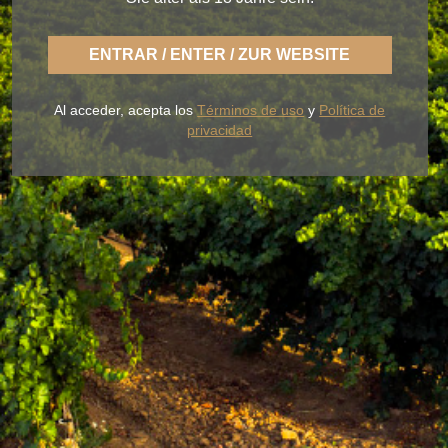
ENTRAR / ENTER / ZUR WEBSITE
Con BLUME disfrutas la fresca naturaleza de un
Rueda ligero,
desenfadado y siempre fiel a una
Al acceder, acepta los
Términos de uso
y
Política de
tierra fértil de sabor.
privacidad
NUESTROS VINOS
LA BODEGA
BLUME & GASTRO
BLUME & YOU
+34 926 32 24 00
contacto@pagosdelrey.com
Ⓒ PAGOS DEL REY
-
Política de privacidad
-
Política de cookies
-
Tienda
online