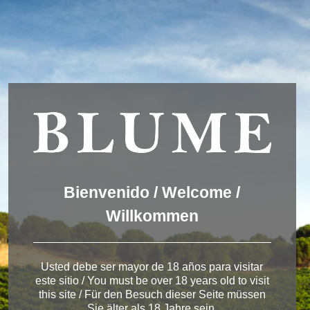
Wir verwenden Cookies, um dir die bestmögliche Erfahrung auf
unserer Website zu bieten.
You can find out more about which cookies we are using or
switch them off in
settings
.
Akzeptieren
Einstellungen
ENGLISH
DEUTSCH
ESPAÑOL
Winery Ribera del
Bienvenido / Welcome /
Duero
Willkommen
Usted debe ser mayor de 18 años para visitar
este sitio / You must be over 18 years old to visit
< Winery in Ribera del Duero
this site / Für den Besuch dieser Seite müssen
Sie älter als 18 Jahre sein.