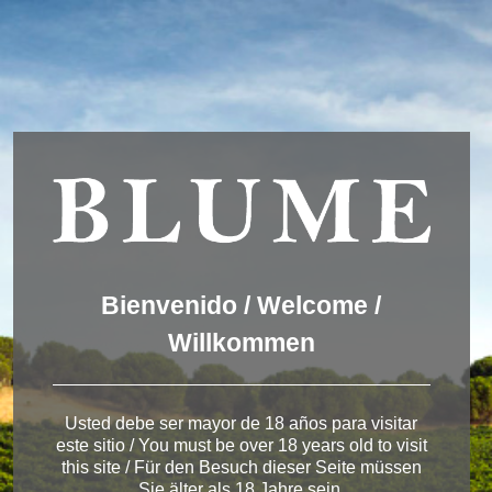
Wir verwenden Cookies, um dir die bestmögliche Erfahrung auf
unserer Website zu bieten.
You can find out more about which cookies we are using or
switch them off in
settings
.
Akzeptieren
Einstellungen
ENGLISH
DEUTSCH
ESPAÑOL
Winery Ribera del
Bienvenido / Welcome /
Duero
Willkommen
Usted debe ser mayor de 18 años para visitar
este sitio / You must be over 18 years old to visit
< Winery in Ribera del Duero
this site / Für den Besuch dieser Seite müssen
Sie älter als 18 Jahre sein.