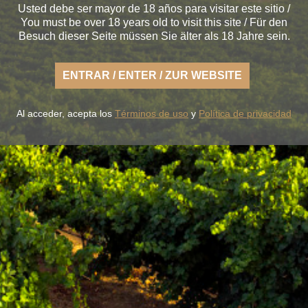
Usted debe ser mayor de 18 años para visitar este sitio /
You must be over 18 years old to visit this site / Für den
Besuch dieser Seite müssen Sie älter als 18 Jahre sein.
 Sie die frische Art eines leichten Rueda, sorglos und im
ENTRAR / ENTER / ZUR WEBSITE
Erde im Geschmack getreu.
Al acceder, acepta los
Términos de uso
y
Política de privacidad
SERE WEINE
DER WEINKELLER
BLUME & GASTRO
BLUME & 
+34 926 32 24 00
contacto@pagosdelrey.com
Ⓒ 2020 -
Privacy Policy
-
Cookies Policy