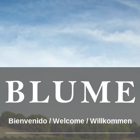
estmögliche Erfahrung auf unserer Website zu bieten.
Akze
ookies we are using or switch them off in
settings
.
UNSERE WEINE
DER WEINKELLER
BLUME & G
BLUME
Pagos del Rey
Bienvenido / Welcome / Willkommen