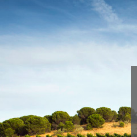
Wir verwenden Cookies, um dir die b
You can find out more about which c
< Winery in Ribera del Duero