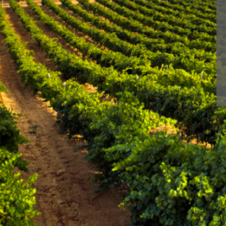
Con BLUME disfruta
N
Ⓒ 