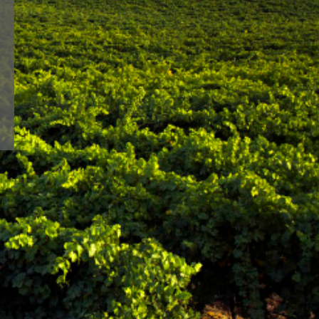
 siempre fiel a una
OU
line