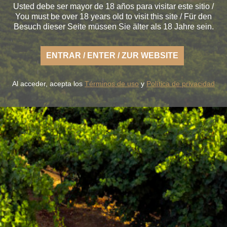
Usted debe ser mayor de 18 años para visitar este sitio /
You must be over 18 years old to visit this site / Für den
Besuch dieser Seite müssen Sie älter als 18 Jahre sein.
s la fresca naturaleza de un Rueda ligero,
desenfadado y
tierra fértil de sabor.
ENTRAR / ENTER / ZUR WEBSITE
UESTROS VINOS
LA BODEGA
BLUME & GASTRO
BLUME & Y
Al acceder, acepta los
Términos de uso
y
Política de privacidad
+34 926 32 24 00
contacto@pagosdelrey.com
PAGOS DEL REY
-
Política de privacidad
-
Política de cookies
-
Tienda on