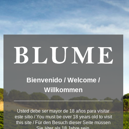
Wir verwenden Cookies, um dir die bestmögliche Erfahrung auf
unserer Website zu bieten.
You can find out more about which cookies we are using or
switch them off in
settings
.
Akzeptieren
Einstellungen
ENGLISH
DEUTSCH
ESPAÑOL
Pagos del Rey
Bienvenido / Welcome /
Willkommen
< Winery in Ribera del Duero
Usted debe ser mayor de 18 años para visitar
este sitio / You must be over 18 years old to visit
this site / Für den Besuch dieser Seite müssen
Sie älter als 18 Jahre sein.