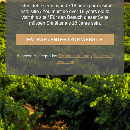
Usted debe ser mayor de 18 años para visitar
este sitio / You must be over 18 years old to
visit this site / Für den Besuch dieser Seite
müssen Sie älter als 18 Jahre sein.
< Bodega de Rueda
ENTRAR / ENTER / ZUR WEBSITE
Al acceder, acepta los
Términos de uso
y
Política de
privacidad
Con BLUME disfrutas la fresca naturaleza de un
Rueda ligero,
desenfadado y siempre fiel a una
tierra fértil de sabor.
NUESTROS VINOS
LA BODEGA
BLUME & GASTRO
BLUME & YOU
+34 926 32 24 00
contacto@pagosdelrey.com