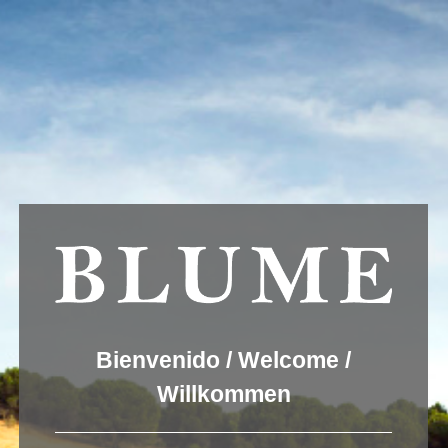
Usamos cookies para ofrecer una mejor experiencia que le
invitamos a aceptar. Puede informarse sobre las que estamos
utilizando o desactivarlas en
AJUSTES
.
Aceptar
Ajustes
rueda_01
Bienvenido / Welcome /
Willkommen