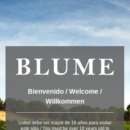
Usamos cookies para ofrecer una mejor experiencia que le
invitamos a aceptar. Puede informarse sobre las que estamos
utilizando o desactivarlas en
AJUSTES
.
Aceptar
Ajustes
Winery Ribera del
Duero
Bienvenido / Welcome /
Willkommen
Usted debe ser mayor de 18 años para visitar
este sitio / You must be over 18 years old to