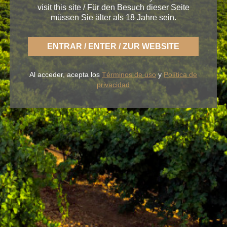
visit this site / Für den Besuch dieser Seite
< Bodega de Ribera del Duero
müssen Sie älter als 18 Jahre sein.
ENTRAR / ENTER / ZUR WEBSITE
Al acceder, acepta los
Términos de uso
y
Política de
Con BLUME disfrutas la fresca naturaleza de un
privacidad
Rueda ligero,
desenfadado y siempre fiel a una
tierra fértil de sabor.
NUESTROS VINOS
LA BODEGA
BLUME & GASTRO
BLUME & YOU
+34 926 32 24 00
contacto@pagosdelrey.com