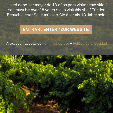
Usted debe ser mayor de 18 años para visitar este sitio /
You must be over 18 years old to visit this site / Für den
Besuch dieser Seite müssen Sie älter als 18 Jahre sein.
ENTRAR / ENTER / ZUR WEBSITE
Al acceder, acepta los
Términos de uso
y
Política de privacidad
 Sie die frische Art eines leichten Rueda, sorglos und im
Erde im Geschmack getreu.
SERE WEINE
DER WEINKELLER
BLUME & GASTRO
BLUME & 
+34 926 32 24 00
contacto@pagosdelrey.com