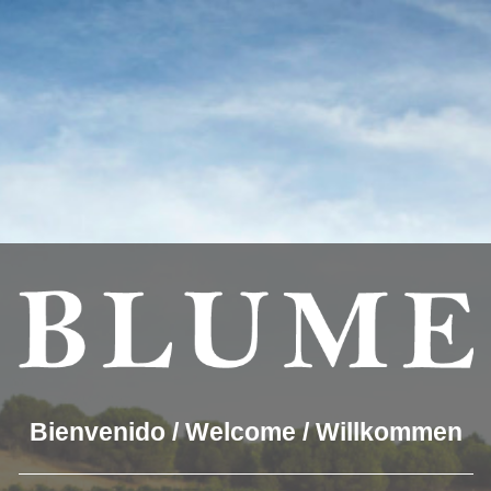
estmögliche Erfahrung auf unserer Website zu bieten.
Akze
ookies we are using or switch them off in
settings
.
UNSERE WEINE
DER WEINKELLER
BLUME & G
BLUME
093_DUERO
Bienvenido / Welcome / Willkommen