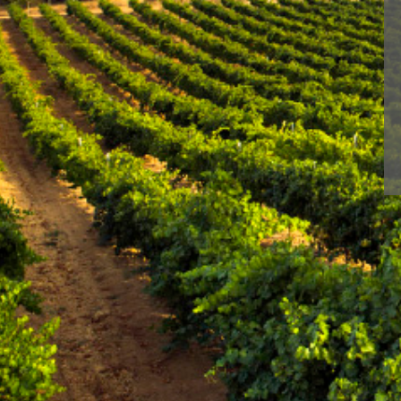
< Bodega de Ribera del Duero
Mit BLUME genießen
UN