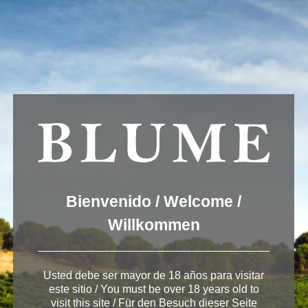
Usamos cookies para ofrecer una mejor experiencia que le
invitamos a aceptar. Puede informarse sobre las que estamos
utilizando o desactivarlas en
AJUSTES
.
Aceptar
Ajustes
Winery Toro
Bienvenido / Welcome /
Willkommen
Usted debe ser mayor de 18 años para visitar
< Bodega de Toro
este sitio / You must be over 18 years old to
visit this site / Für den Besuch dieser Seite