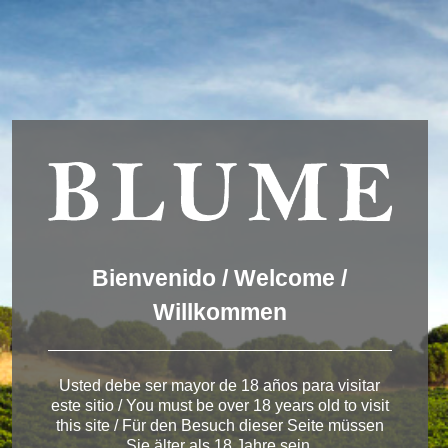
Wir verwenden Cookies, um dir die bestmögliche Erfahrung auf
unserer Website zu bieten.
You can find out more about which cookies we are using or
switch them off in
settings
.
Akzeptieren
Einstellungen
ENGLISH
DEUTSCH
ESPAÑOL
Winery Toro
Bienvenido / Welcome /
Willkommen
< Bodega de Toro
Usted debe ser mayor de 18 años para visitar
este sitio / You must be over 18 years old to visit
this site / Für den Besuch dieser Seite müssen
Sie älter als 18 Jahre sein.