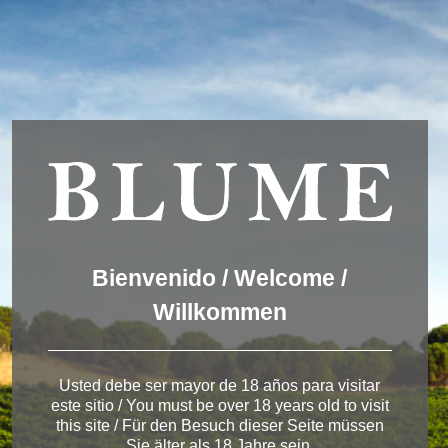
Wir verwenden Cookies, um dir die bestmögliche Erfahrung auf
unserer Website zu bieten.
You can find out more about which cookies we are using or
switch them off in
settings
.
Akzeptieren
Einstellungen
ENGLISH
DEUTSCH
ESPAÑOL
Winery Toro
Bienvenido / Welcome /
Willkommen
< Pagos del Rey
Usted debe ser mayor de 18 años para visitar
este sitio / You must be over 18 years old to visit
this site / Für den Besuch dieser Seite müssen
Sie älter als 18 Jahre sein.