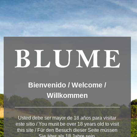
Usamos cookies para ofrecer una mejor experiencia que le
invitamos a aceptar. Puede informarse sobre las que estamos
utilizando o desactivarlas en
AJUSTES
.
Aceptar
Ajustes
Winery Toro
Bienvenido / Welcome /
Willkommen
< Pagos del Rey
Usted debe ser mayor de 18 años para visitar
este sitio / You must be over 18 years old to visit
this site / Für den Besuch dieser Seite müssen
Sie älter als 18 Jahre sein.