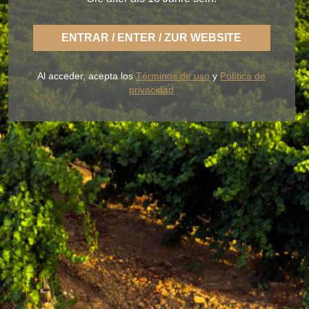
ENTRAR / ENTER / ZUR WEBSITE
Con BLUME disfrutas la fresca naturaleza de un
Rueda ligero,
desenfadado y siempre fiel a una
Al acceder, acepta los
Términos de uso
y
Política de
tierra fértil de sabor.
privacidad
NUESTROS VINOS
LA BODEGA
BLUME & GASTRO
BLUME & YOU
+34 926 32 24 00
contacto@pagosdelrey.com
Ⓒ PAGOS DEL REY
-
Política de privacidad
-
Política de cookies
-
Tienda
online