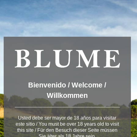
Wir verwenden Cookies, um dir die bestmögliche Erfahrung auf
unserer Website zu bieten.
You can find out more about which cookies we are using or
switch them off in
settings
.
Akzeptieren
Einstellungen
ENGLISH
DEUTSCH
ESPAÑOL
Winery Toro
Bienvenido / Welcome /
Willkommen
< Pagos del Rey
Usted debe ser mayor de 18 años para visitar
este sitio / You must be over 18 years old to visit
this site / Für den Besuch dieser Seite müssen
Sie älter als 18 Jahre sein.