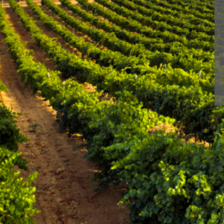
< Bodega de Toro
Con BLUME disfruta
N