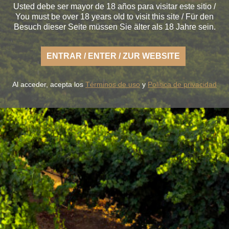
Usted debe ser mayor de 18 años para visitar este sitio /
You must be over 18 years old to visit this site / Für den
Besuch dieser Seite müssen Sie älter als 18 Jahre sein.
ENTRAR / ENTER / ZUR WEBSITE
Al acceder, acepta los
Términos de uso
y
Política de privacidad
s la fresca naturaleza de un Rueda ligero,
desenfadado y
tierra fértil de sabor.
UESTROS VINOS
LA BODEGA
BLUME & GASTRO
BLUME & Y
+34 926 32 24 00
contacto@pagosdelrey.com