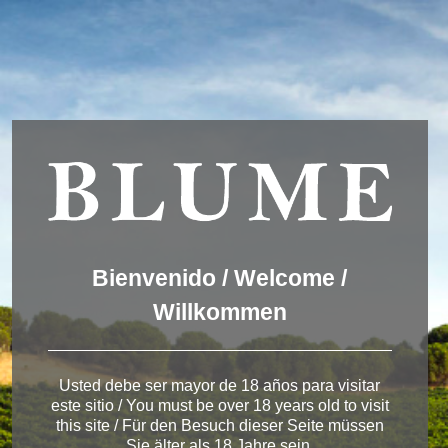
Usamos cookies para ofrecer una mejor experiencia que le
invitamos a aceptar. Puede informarse sobre las que estamos
utilizando o desactivarlas en
AJUSTES
.
Aceptar
Ajustes
Winery Toro
Bienvenido / Welcome /
Willkommen
< Pagos del Rey
Usted debe ser mayor de 18 años para visitar
este sitio / You must be over 18 years old to visit
this site / Für den Besuch dieser Seite müssen
Sie älter als 18 Jahre sein.