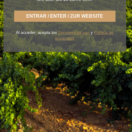
ENTRAR / ENTER / ZUR WEBSITE
Con BLUME disfrutas la fresca naturaleza de un
Rueda ligero,
desenfadado y siempre fiel a una
Al acceder, acepta los
Términos de uso
y
Política de
tierra fértil de sabor.
privacidad
NUESTROS VINOS
LA BODEGA
BLUME & GASTRO
BLUME & YOU
+34 926 32 24 00
contacto@pagosdelrey.com
Ⓒ PAGOS DEL REY
-
Política de privacidad
-
Política de cookies
-
Tienda
online