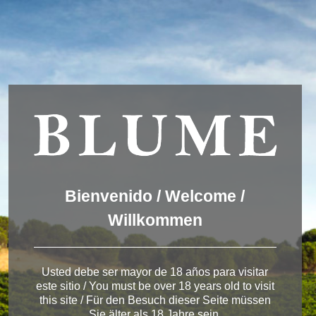
Wir verwenden Cookies, um dir die bestmögliche Erfahrung auf
unserer Website zu bieten.
You can find out more about which cookies we are using or
switch them off in
settings
.
Akzeptieren
Einstellungen
ENGLISH
DEUTSCH
ESPAÑOL
Winery Toro
Bienvenido / Welcome /
Willkommen
< Bodega de Toro
Usted debe ser mayor de 18 años para visitar
este sitio / You must be over 18 years old to visit
this site / Für den Besuch dieser Seite müssen
Sie älter als 18 Jahre sein.