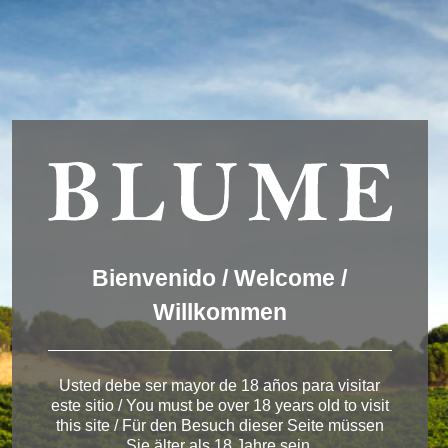
Wir verwenden Cookies, um dir die bestmögliche Erfahrung auf
unserer Website zu bieten.
You can find out more about which cookies we are using or
switch them off in
settings
.
Akzeptieren
Einstellungen
ENGLISH
DEUTSCH
ESPAÑOL
Winery Toro
Bienvenido / Welcome /
Willkommen
< Pagos del Rey
Usted debe ser mayor de 18 años para visitar
este sitio / You must be over 18 years old to visit
this site / Für den Besuch dieser Seite müssen
Sie älter als 18 Jahre sein.