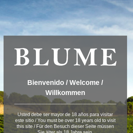
Wir verwenden Cookies, um dir die bestmögliche Erfahrung auf
unserer Website zu bieten.
You can find out more about which cookies we are using or
switch them off in
settings
.
Akzeptieren
Einstellungen
ENGLISH
DEUTSCH
ESPAÑOL
Winery Toro
Bienvenido / Welcome /
Willkommen
< Bodega de Toro
Usted debe ser mayor de 18 años para visitar
este sitio / You must be over 18 years old to visit
this site / Für den Besuch dieser Seite müssen
Sie älter als 18 Jahre sein.