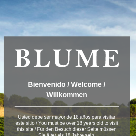
Wir verwenden Cookies, um dir die bestmögliche Erfahrung auf
unserer Website zu bieten.
You can find out more about which cookies we are using or
switch them off in
settings
.
Akzeptieren
Einstellungen
ENGLISH
DEUTSCH
ESPAÑOL
Winery Toro
Bienvenido / Welcome /
Willkommen
< Pagos del Rey
Usted debe ser mayor de 18 años para visitar
este sitio / You must be over 18 years old to visit
this site / Für den Besuch dieser Seite müssen
Sie älter als 18 Jahre sein.